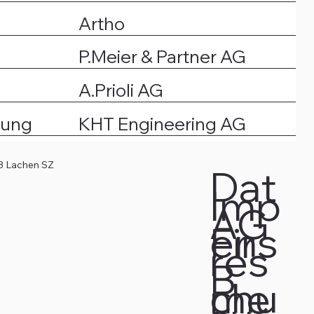
Artho
P.Meier & Partner AG
A.Prioli AG
nung
KHT Engineering AG
3 Lachen SZ
Dat
Imp
AG
ens
Fir
res
B
chu
me