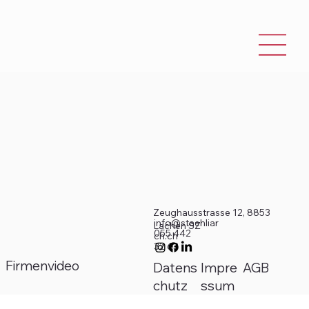
Zeughausstrasse 12, 8853
info@staehliar
Lachen SZ
055 442
ch.ch
32 63
Firmenvideo
Impre
AGB
Datens
ssum
chutz