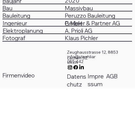
2020
Baujahr
Bau
Massivbau
Peruzzo Bauleitung
Bauleitung
Ingenieur
P. Meier & Partner AG
GmbH
Elektroplanung
A. Prioli AG
Klaus Pichler
Fotograf
Zeughausstrasse 12, 8853
info@staehliar
Lachen SZ
055 442
ch.ch
32 63
Firmenvideo
Impre
AGB
Datens
ssum
chutz