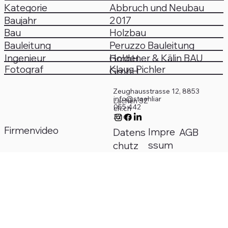
Kategorie
Abbruch und Neubau
2017
Baujahr
Bau
Holzbau
Bauleitung
Peruzzo Bauleitung
Ingenieur
Holdener & Kälin BAU
GmbH
Fotograf
Klaus Pichler
GmbH
Zeughausstrasse 12, 8853
info@staehliar
Lachen SZ
055 442
ch.ch
32 63
Firmenvideo
Impre
AGB
Datens
ssum
chutz