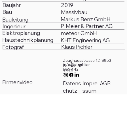
Baujahr
2019
Bau
Massivbau
Markus Benz GmbH
Bauleitung
P. Meier & Partner AG
Ingenieur
Elektroplanung
meteor GmbH
Haustechnikplanung
KHT Engineering AG
Klaus Pichler
Fotograf
Zeughausstrasse 12, 8853
info@staehliar
Lachen SZ
055 442
ch.ch
32 63
Firmenvideo
Impre
AGB
Datens
ssum
chutz