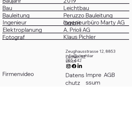
2019
Baujahr
Bau
Leichtbau
Peruzzo Bauleitung
Bauleitung
Ingenieurbüro Marty AG
Ingenieur
GmbH
A. Prioli AG
Elektroplanung
Klaus Pichler
Fotograf
Zeughausstrasse 12, 8853
info@staehliar
Lachen SZ
055 442
ch.ch
32 63
Firmenvideo
Impre
AGB
Datens
ssum
chutz